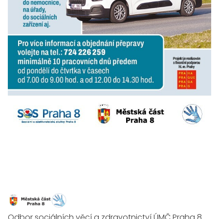
PROGRAM
3. ROČNÍK 2026 - ,,DĚTSKÁ OBEZITA A ROLE RODINY''
ŘEČNÍCI
PROGRAM
REGISTRACE
GDPR
PROJEKTY
Odbor sociálních věcí a zdravotnictví ÚMČ Praha 8