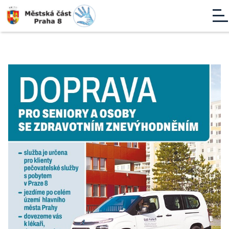
HLAVNÍ STRÁNKA
KONFERENCE: ČÍM JE KRMÍME TAKOVÉ JSOU
1. ROČNÍK 2024
ŘEČNÍCI
PROGRAM
2. ROČNÍK 2025 - ,,ZÁCHRANNÁ BRZDA''
ŘEČNÍCI